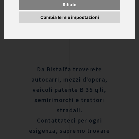
Rifiuto
Cambia le mie impostazioni
Da Bistaffa troverete
autocarri, mezzi d’opera,
veicoli patente B 35 q.li,
semirimorchi e trattori
stradali.
Contattateci per ogni
esigenza, sapremo trovare